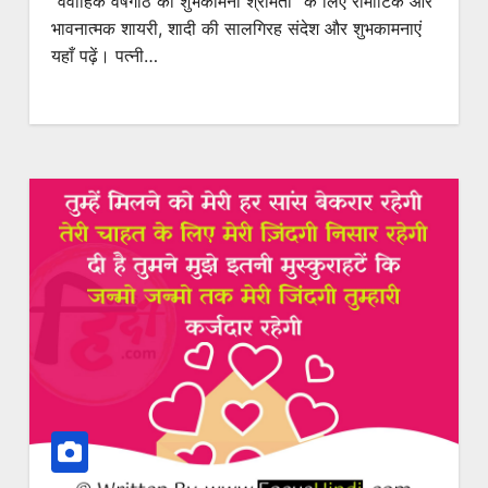
“वैवाहिक वर्षगांठ को शुभकामना श्रीमती” के लिए रोमांटिक और
भावनात्मक शायरी, शादी की सालगिरह संदेश और शुभकामनाएं
यहाँ पढ़ें। पत्नी…