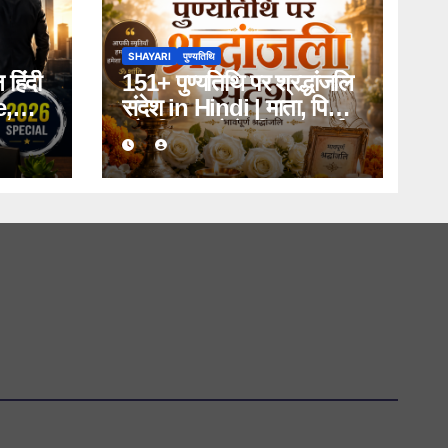
SHAYARI
पुण्यतिथि
हिंदी
151+ पुण्यतिथि पर श्रद्धांजलि
e,
संदेश in Hindi | माता, पिता
work
और प्रियजनों के लिए भावपूर्ण
 2026
संदेश