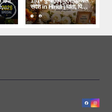
हिंदी
151+ पुण्यतिथि पर श्रद्धांजलि
e,
संदेश in Hindi | माता, पिता
work
और प्रियजनों के लिए भावपूर्ण
 2026
संदेश