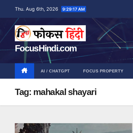
Skip
Thu. Aug 6th, 2026
9:29:18 AM
to
content
FocusHindi.com
AI / CHATGPT
FOCUS PROPERTY
Tag:
mahakal shayari