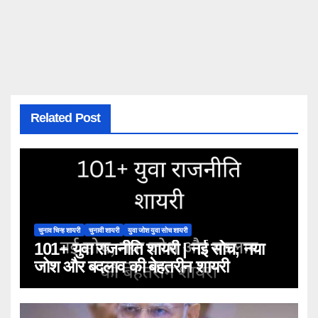
Related Post
चुनाव चिन्ह शायरी
चुनावी शायरी
युवा जोश युवा सोच शायरी
101+ युवा राजनीति शायरी | नई सोच, नया
जोश और बदलाव की बेहतरीन शायरी