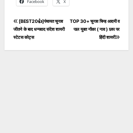
Facebook
X
Post
[BEST20👍]पंचायत चुनाव
TOP 30+ चुनाव चिन्ह आदमी व
जीतने के बाद धन्यवाद संदेश शायरी
पाल युक्त नौका ( नाव ) छाप पर
navigation
स्टेटस कोट्स
हिंदी शायरी