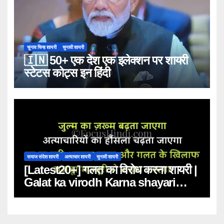
चुनाव चिन्ह शायरी
चुनावी शायरी
🇮🇳 50+ एक देश एक इलेक्शन पर शायरी
स्टेटस कोट्स इन हिंदी
समाज संदेश शायरी
अत्याचार शायरी
चुनावी शायरी
[Latest20+] गलत का विरोध करना शायरी |
Galat ka virodh Karna shayari
status quotes in Hindi