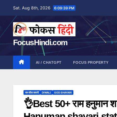
Skip
Sat. Aug 8th, 2026
6:09:41 PM
to
content
FocusHindi.com
AI / CHATGPT
FOCUS PROPERTY
राम सीता शायरी
DIWALI
GOD SHAYARI
👌Best 50+ राम हनुमान शा
Hanuman shayari stat