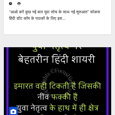
“आओ करें कुछ नई बात युवा सोच के साथ नई शुरुआत” फोकस
हिंदी डॉट कॉम के पाठकों के लिए इस…