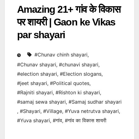
Amazing 21+ गांव के विकास
पर शायरी | Gaon ke Vikas
par shayari
#Chunav chinh shayari
,
#Chunav shayari
,
#chunavi shayari
,
#election shayari
,
#Election slogans
,
#jeet shayari
,
#Political quotes
,
#Rajniti shayari
,
#Rishton ki shayari
,
#samaj sewa shayari
,
#Samaj sudhar shayari
,
#Shayari
,
#Village
,
#Yuva netrutva shayari
,
#Yuva shayari
,
#गांव
,
#गांव का विकास शायरी